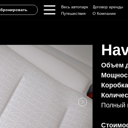
Весь автопарк
Договор аренды
абронировать
Путешествия
О Компании
Hav
Объем д
Мощнос
Коробка
Количес
Полный 
Стоимос