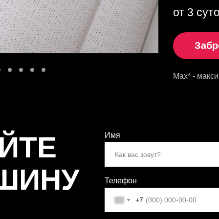
от 3 сут
Забр
Max* - макс
ЙТЕ
Имя
ШИНУ
Телефон
+7