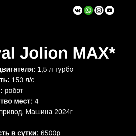
al Jolion MAX*
вигателя:
1,5 л турбо
ть:
150 л/с
:
робот
тво мест:
4
привод, Машина 2024г
ть в сутки:
6500р