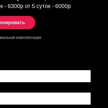
ок - 6300р от 5 суток - 6000р
онировать
имальная комплектация