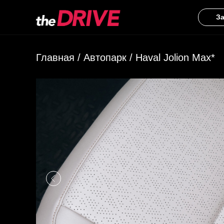
З
Главная
/
Автопарк
/ Haval Jolion Max*