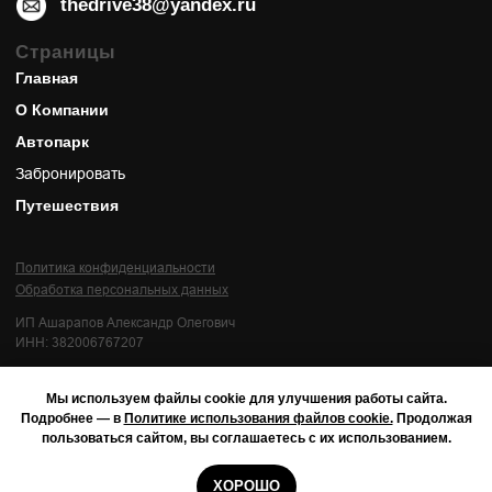
thedrive38@yandex.ru
Страницы
Главная
О Компании
Автопарк
Забронировать
Путешествия
Политика конфиденциальности
Обработка персональных данных
ИП Ашарапов Александр Олегович
ИНН: 382006767207
Мы используем файлы cookie для улучшения работы сайта.
Подробнее — в
Политике использования файлов cookie.
Продолжая
© Made in Adett 2026
пользоваться сайтом, вы соглашаетесь с их использованием.
ХОРОШО